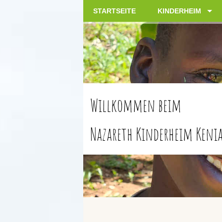
STARTSEITE
KINDERHEIM
llkommen beim
zareth Kinderheim Kenia e.V.