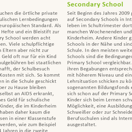
Secondary School
uchen die örtliche private
Seit Beginn des Jahres 2009 
hulischen Lernbedingungen
auf Secondary Schools in Int
europäischen Standard. Als
leben im Schultrimester do
 Hefte und ein Bleistift zur
manchen Wochenenden und in
ary School werden acht
Kinderheim. Andere Kinder 
n. Viele schulpflichtige
Schools in der Nähe und sind
 Eltern aber nicht zur
Schule. In den meisten wei
 Geld oft nur für ein Kind
Schools sind die Bedingunge
chulgebühren bei staatlichen
Primary School vergleichbar
hafft, der Schulbesuch
ihren Begabungen entsprech
 Kosten mit sich. So kommt
mit höherem Niveau und ein
en in die Schule geschickt
Lehrsituation schicken zu k
er zu Hause bleiben
sogenannten Bildungsfonds e
selbst an AIDS erkrankt,
sich schon auf der Primary S
hes Geld für schulische
Kinder sich beim Lernen sch
inder, die im Kinderheim
Möglichkeit, eine Ausbildun
haben daher kaum die
Schweißer oder zur Schneider
en in einer Klassenstufe
Berufsschulen sind als Inter
werden, wie zum Beispiel
ausgestaltet.
 Jahren in die zweite