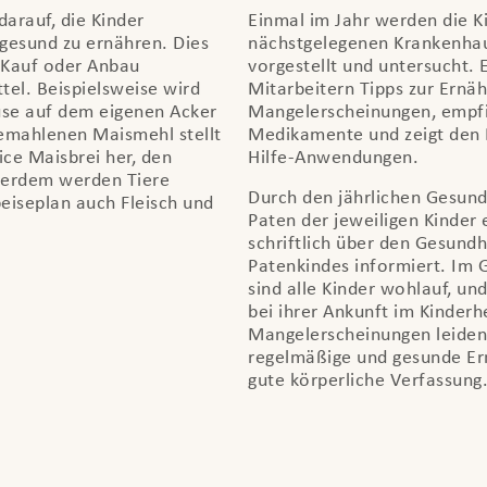
darauf, die Kinder
Einmal im Jahr werden die K
gesund zu ernähren. Dies
nächstgelegenen Krankenhau
h Kauf oder Anbau
vorgestellt und untersucht. E
el. Beispielsweise wird
Mitarbeitern Tipps zur Ernäh
se auf dem eigenen Acker
Mangelerscheinungen, empfi
emahlenen Maismehl stellt
Medikamente und zeigt den M
ce Maisbrei her, den
Hilfe-Anwendungen.
ßerdem werden Tiere
Durch den jährlichen Gesun
peiseplan auch Fleisch und
Paten der jeweiligen Kinder 
schriftlich über den Gesundh
Patenkindes informiert. Im
sind alle Kinder wohlauf, und
bei ihrer Ankunft im Kinderh
Mangelerscheinungen leiden
regelmäßige und gesunde Er
gute körperliche Verfassung