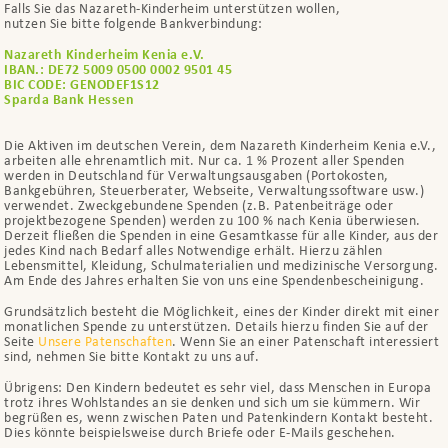
Falls Sie das Nazareth-Kinderheim unterstützen wollen,
nutzen Sie bitte folgende Bankverbindung:
Nazareth Kinderheim Kenia e.V.
IBAN.: DE72 5009 0500 0002 9501 45
BIC CODE: GENODEF1S12
Sparda Bank Hessen
Die Aktiven im deutschen Verein, dem Nazareth Kinderheim Kenia e.V.,
arbeiten alle ehrenamtlich mit. Nur ca. 1 % Prozent aller Spenden
werden in Deutschland für Verwaltungsausgaben (Portokosten,
Bankgebühren, Steuerberater, Webseite, Verwaltungssoftware usw.)
verwendet. Zweckgebundene Spenden (z.B. Patenbeiträge oder
projektbezogene Spenden) werden zu 100 % nach Kenia überwiesen.
Derzeit fließen die Spenden in eine Gesamtkasse für alle Kinder, aus der
jedes Kind nach Bedarf alles Notwendige erhält. Hierzu zählen
Lebensmittel, Kleidung, Schulmaterialien und medizinische Versorgung.
Am Ende des Jahres erhalten Sie von uns eine Spendenbescheinigung.
Grundsätzlich besteht die Möglichkeit, eines der Kinder direkt mit einer
monatlichen Spende zu unterstützen. Details hierzu finden Sie auf der
Seite
Unsere Patenschaften
. Wenn Sie an einer Patenschaft interessiert
sind, nehmen Sie bitte Kontakt zu uns auf.
Übrigens: Den Kindern bedeutet es sehr viel, dass Menschen in Europa
trotz ihres Wohlstandes an sie denken und sich um sie kümmern. Wir
begrüßen es, wenn zwischen Paten und Patenkindern Kontakt besteht.
Dies könnte beispielsweise durch Briefe oder E-Mails geschehen.