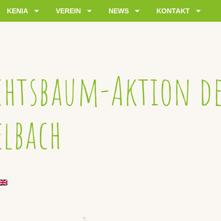
KENIA
VEREIN
NEWS
KONTAKT
htsbaum-Aktion de
elbach