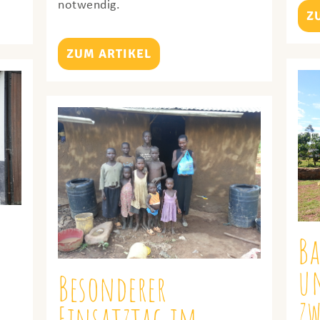
notwendig.
Z
ZUM ARTIKEL
B
un
Besonderer
z
Einsatztag im