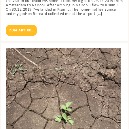
the visit in our childrens home. I took my flight on 29.12.2019 from
Amsterdam to Nairobi. After arriving in Nairobi I flew to Kisumu.
On 30.12.2019 I’ve landed in Kisumu. The home-mother Eunice
and my godson Bernard collected me at the airport […]
ZUM ARTIKEL